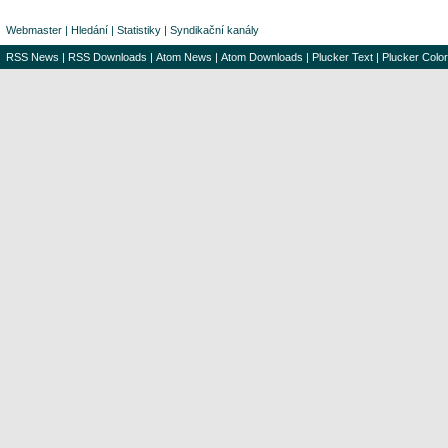
Webmaster
|
Hledání
|
Statistiky
|
Syndikační kanály
RSS News
|
RSS Downloads
|
Atom News
|
Atom Downloads
|
Plucker Text
|
Plucker Color