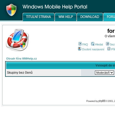
fo
O všem
FAQ
Hledat
Sez
Osobní nastavení
Při
Obsah fóra WMHelp.cz
Vstoupit do 
Skupiny bez členů
phpBB
Powered by
© 2001, 