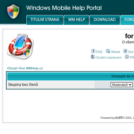
fo
O všem
FAQ
Hledat
Sez
Osobní nastavení
Při
Obsah fóra WMHelp.cz
Vstoupit do 
Skupiny bez členů
phpBB
Powered by
© 2001, 