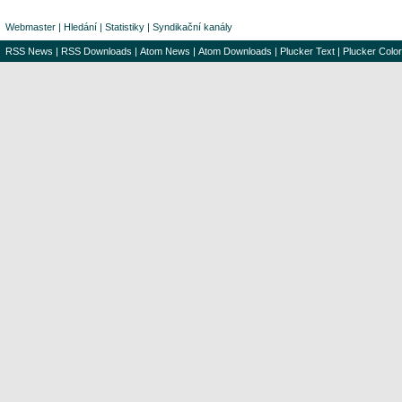
Webmaster
|
Hledání
|
Statistiky
|
Syndikační kanály
RSS News
|
RSS Downloads
|
Atom News
|
Atom Downloads
|
Plucker Text
|
Plucker Color