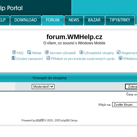
forum.WMHelp.cz
O všem, co souvisí s Windows Mobile
FAQ
Hledat
Seznam uživatelů
Uživatelské skupiny
Registrac
Osobní nastavení
Přihlásit se pro kontrolu soukromých zpráv
Přihlášen
Vstoupit do skupiny
Časy u
Přejít na:
phpBB
Powered by
© 2001, 2005 phpBB Group