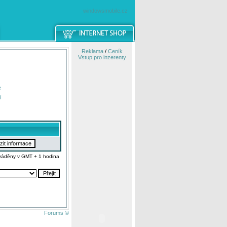
windowsmobile.cz
Reklama
/
Ceník
Vstup pro inzerenty
e
í
váděny v GMT + 1 hodina
Forums ©