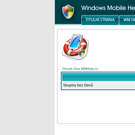
Obsah fóra WMHelp.cz
Skupiny bez členů