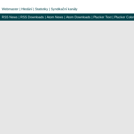
Webmaster
|
Hledání
|
Statistiky
|
Syndikační kanály
RSS News
|
RSS Downloads
|
Atom News
|
Atom Downloads
|
Plucker Text
|
Plucker Color