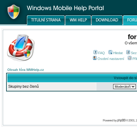
fo
O všem
FAQ
Hledat
Sez
Osobní nastavení
Při
Obsah fóra WMHelp.cz
Vstoupit do 
Skupiny bez členů
phpBB
Powered by
© 2001, 