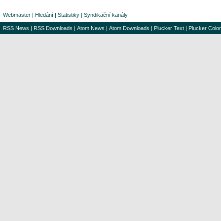
Webmaster
|
Hledání
|
Statistiky
|
Syndikační kanály
RSS News
|
RSS Downloads
|
Atom News
|
Atom Downloads
|
Plucker Text
|
Plucker Color