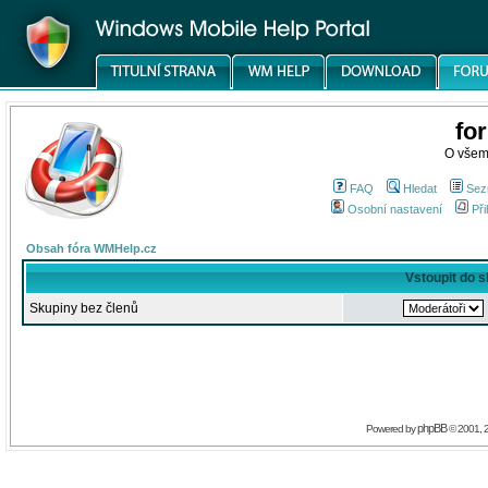
fo
O všem
FAQ
Hledat
Sez
Osobní nastavení
Při
Obsah fóra WMHelp.cz
Vstoupit do 
Skupiny bez členů
phpBB
Powered by
© 2001, 