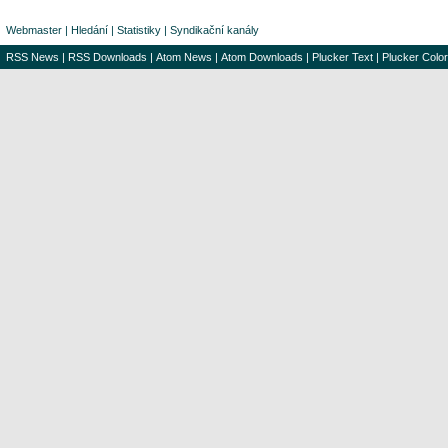
Webmaster
|
Hledání
|
Statistiky
|
Syndikační kanály
RSS News
|
RSS Downloads
|
Atom News
|
Atom Downloads
|
Plucker Text
|
Plucker Color