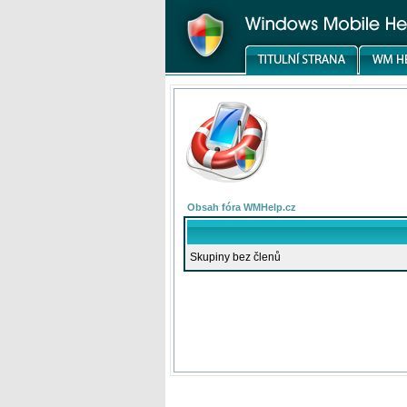
Obsah fóra WMHelp.cz
Skupiny bez členů