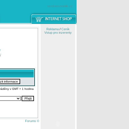
windowsmobile.cz
Reklama
/
Ceník
Vstup pro inzerenty
e
í
váděny v GMT + 1 hodina
Forums ©