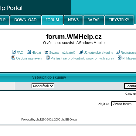
forum.WMHelp.cz
O všem, co souvisí s Windows Mobile
FAQ
Hledat
Seznam uživatelů
Uživatelské skupiny
Registrac
Osobní nastavení
Přihlásit se pro kontrolu soukromých zpráv
Přihlášen
Vstoupit do skupiny
Časy u
Přejít na:
phpBB
Powered by
© 2001, 2005 phpBB Group