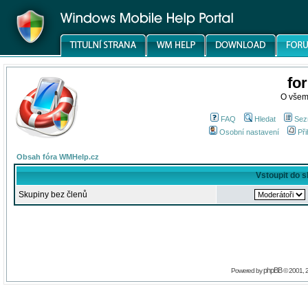
fo
O všem
FAQ
Hledat
Sez
Osobní nastavení
Při
Obsah fóra WMHelp.cz
Vstoupit do 
Skupiny bez členů
phpBB
Powered by
© 2001, 