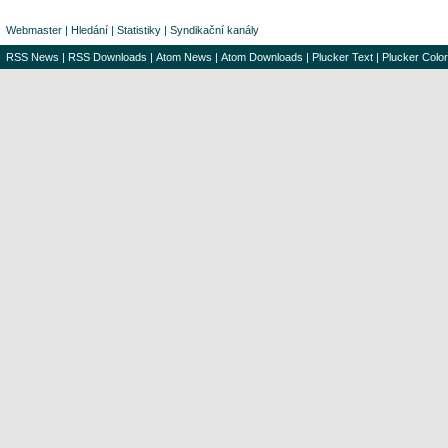
Webmaster
|
Hledání
|
Statistiky
|
Syndikační kanály
RSS News
|
RSS Downloads
|
Atom News
|
Atom Downloads
|
Plucker Text
|
Plucker Color