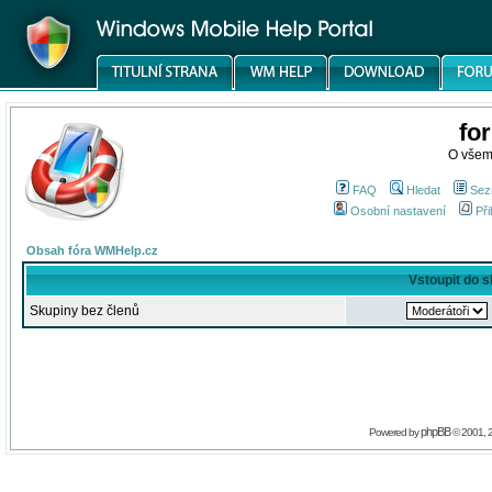
fo
O všem
FAQ
Hledat
Sez
Osobní nastavení
Při
Obsah fóra WMHelp.cz
Vstoupit do 
Skupiny bez členů
phpBB
Powered by
© 2001, 