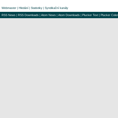
Webmaster
|
Hledání
|
Statistiky
|
Syndikační kanály
RSS News
|
RSS Downloads
|
Atom News
|
Atom Downloads
|
Plucker Text
|
Plucker Color