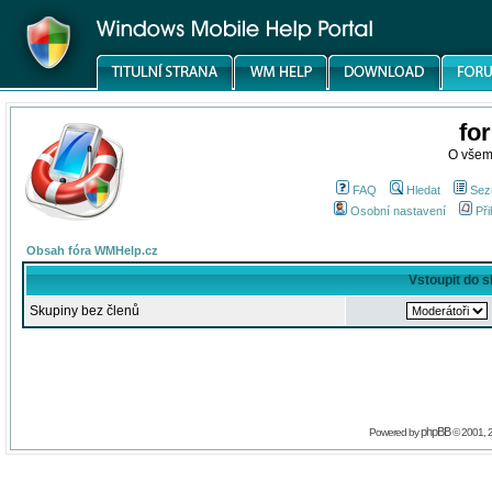
fo
O všem
FAQ
Hledat
Sez
Osobní nastavení
Při
Obsah fóra WMHelp.cz
Vstoupit do 
Skupiny bez členů
phpBB
Powered by
© 2001, 