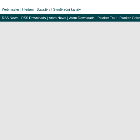
Webmaster
|
Hledání
|
Statistiky
|
Syndikační kanály
RSS News
|
RSS Downloads
|
Atom News
|
Atom Downloads
|
Plucker Text
|
Plucker Color