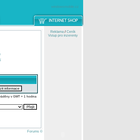
windowsmobile.cz
Reklama
/
Ceník
Vstup pro inzerenty
e
í
váděny v GMT + 1 hodina
Forums ©