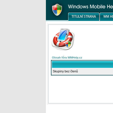
Obsah fóra WMHelp.cz
Skupiny bez členů