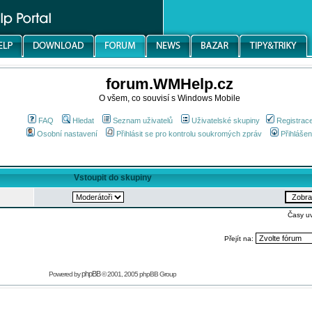
forum.WMHelp.cz
O všem, co souvisí s Windows Mobile
FAQ
Hledat
Seznam uživatelů
Uživatelské skupiny
Registrac
Osobní nastavení
Přihlásit se pro kontrolu soukromých zpráv
Přihlášen
Vstoupit do skupiny
Časy u
Přejít na:
phpBB
Powered by
© 2001, 2005 phpBB Group