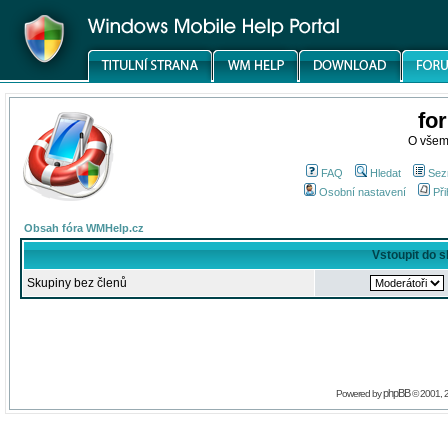
fo
O všem
FAQ
Hledat
Sez
Osobní nastavení
Při
Obsah fóra WMHelp.cz
Vstoupit do 
Skupiny bez členů
phpBB
Powered by
© 2001, 