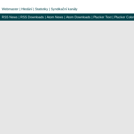
Webmaster
|
Hledání
|
Statistiky
|
Syndikační kanály
RSS News
|
RSS Downloads
|
Atom News
|
Atom Downloads
|
Plucker Text
|
Plucker Color