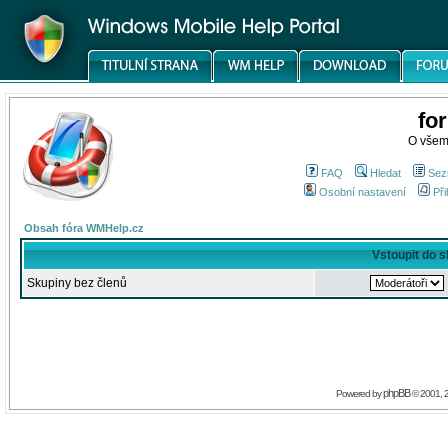
fo
O všem
FAQ
Hledat
Sez
Osobní nastavení
Při
Obsah fóra WMHelp.cz
Vstoupit do 
Skupiny bez členů
phpBB
Powered by
© 2001, 