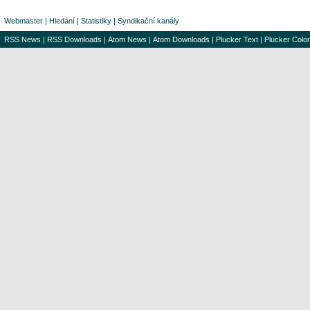
Webmaster
|
Hledání
|
Statistiky
|
Syndikační kanály
RSS News
|
RSS Downloads
|
Atom News
|
Atom Downloads
|
Plucker Text
|
Plucker Color