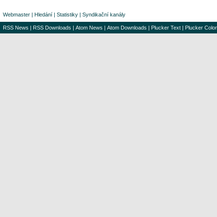
Webmaster
|
Hledání
|
Statistiky
|
Syndikační kanály
RSS News
|
RSS Downloads
|
Atom News
|
Atom Downloads
|
Plucker Text
|
Plucker Color