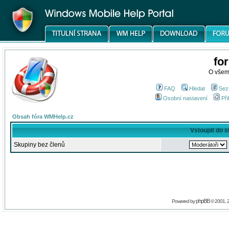
fo
O všem
FAQ
Hledat
Sez
Osobní nastavení
Při
Obsah fóra WMHelp.cz
Vstoupit do 
Skupiny bez členů
phpBB
Powered by
© 2001, 