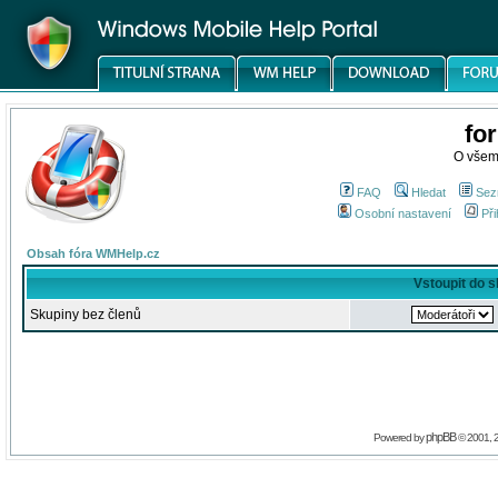
fo
O všem
FAQ
Hledat
Sez
Osobní nastavení
Při
Obsah fóra WMHelp.cz
Vstoupit do 
Skupiny bez členů
phpBB
Powered by
© 2001, 