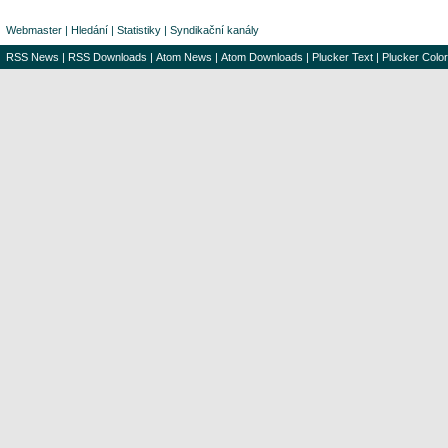
Webmaster
|
Hledání
|
Statistiky
|
Syndikační kanály
RSS News
|
RSS Downloads
|
Atom News
|
Atom Downloads
|
Plucker Text
|
Plucker Color