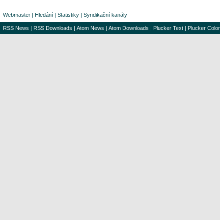
Webmaster
|
Hledání
|
Statistiky
|
Syndikační kanály
RSS News
|
RSS Downloads
|
Atom News
|
Atom Downloads
|
Plucker Text
|
Plucker Color