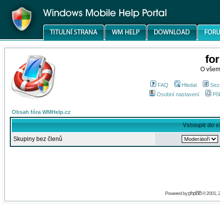
fo
O všem
FAQ
Hledat
Sez
Osobní nastavení
Při
Obsah fóra WMHelp.cz
Vstoupit do 
Skupiny bez členů
phpBB
Powered by
© 2001, 