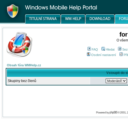
fo
O všem
FAQ
Hledat
Sez
Osobní nastavení
Při
Obsah fóra WMHelp.cz
Vstoupit do 
Skupiny bez členů
phpBB
Powered by
© 2001, 