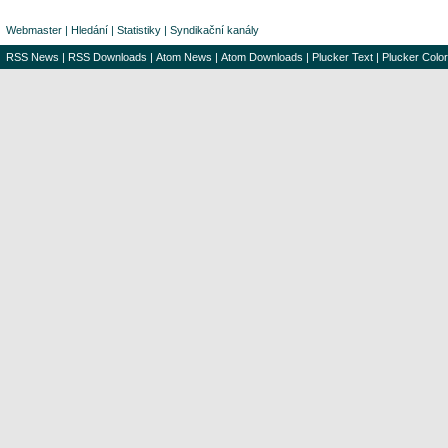
Webmaster
|
Hledání
|
Statistiky
|
Syndikační kanály
RSS News
|
RSS Downloads
|
Atom News
|
Atom Downloads
|
Plucker Text
|
Plucker Color