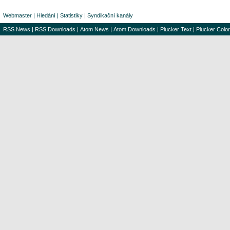
Webmaster
|
Hledání
|
Statistiky
|
Syndikační kanály
RSS News
|
RSS Downloads
|
Atom News
|
Atom Downloads
|
Plucker Text
|
Plucker Color