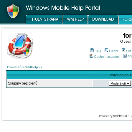
fo
O všem
FAQ
Hledat
Sez
Osobní nastavení
Při
Obsah fóra WMHelp.cz
Vstoupit do 
Skupiny bez členů
phpBB
Powered by
© 2001, 