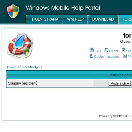
fo
O všem
FAQ
Hledat
Sez
Osobní nastavení
Při
Obsah fóra WMHelp.cz
Vstoupit do 
Skupiny bez členů
phpBB
Powered by
© 2001, 