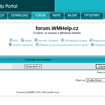
forum.WMHelp.cz
O všem, co souvisí s Windows Mobile
FAQ
Hledat
Seznam uživatelů
Uživatelské skupiny
Registrac
Osobní nastavení
Přihlásit se pro kontrolu soukromých zpráv
Přihlášen
Vstoupit do skupiny
Časy u
Přejít na:
phpBB
Powered by
© 2001, 2005 phpBB Group