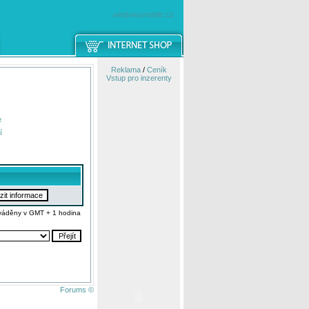
windowsmobile.cz
Reklama
/
Ceník
Vstup pro inzerenty
e
í
váděny v GMT + 1 hodina
Forums ©