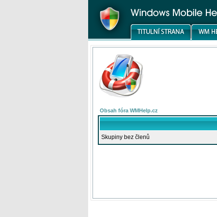
Obsah fóra WMHelp.cz
Skupiny bez členů