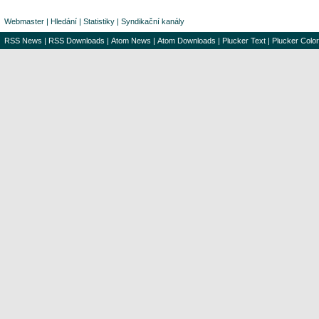
Webmaster
|
Hledání
|
Statistiky
|
Syndikační kanály
RSS News
|
RSS Downloads
|
Atom News
|
Atom Downloads
|
Plucker Text
|
Plucker Color