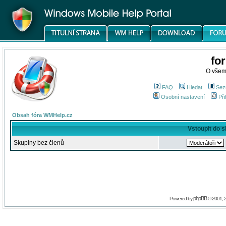
fo
O všem
FAQ
Hledat
Sez
Osobní nastavení
Při
Obsah fóra WMHelp.cz
Vstoupit do 
Skupiny bez členů
phpBB
Powered by
© 2001, 