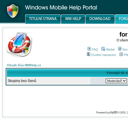
fo
O všem
FAQ
Hledat
Sez
Osobní nastavení
Při
Obsah fóra WMHelp.cz
Vstoupit do 
Skupiny bez členů
phpBB
Powered by
© 2001, 