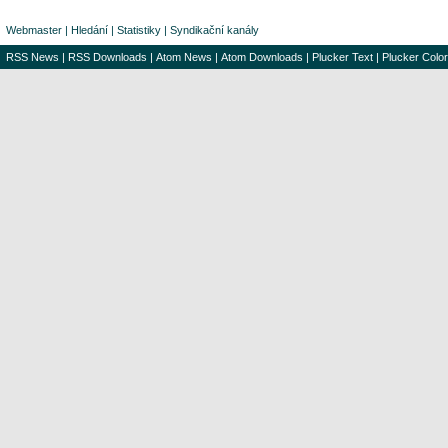
Webmaster
|
Hledání
|
Statistiky
|
Syndikační kanály
RSS News
|
RSS Downloads
|
Atom News
|
Atom Downloads
|
Plucker Text
|
Plucker Color