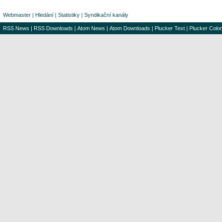
Webmaster
|
Hledání
|
Statistiky
|
Syndikační kanály
RSS News
|
RSS Downloads
|
Atom News
|
Atom Downloads
|
Plucker Text
|
Plucker Color