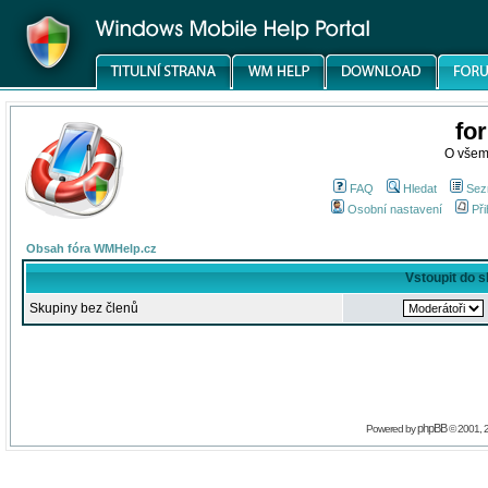
fo
O všem
FAQ
Hledat
Sez
Osobní nastavení
Při
Obsah fóra WMHelp.cz
Vstoupit do 
Skupiny bez členů
phpBB
Powered by
© 2001, 