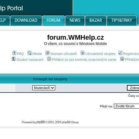
forum.WMHelp.cz
O všem, co souvisí s Windows Mobile
FAQ
Hledat
Seznam uživatelů
Uživatelské skupiny
Registrac
Osobní nastavení
Přihlásit se pro kontrolu soukromých zpráv
Přihlášen
Vstoupit do skupiny
Časy u
Přejít na:
phpBB
Powered by
© 2001, 2005 phpBB Group