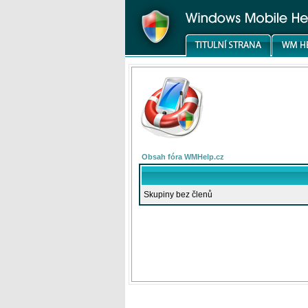
Obsah fóra WMHelp.cz
Skupiny bez členů