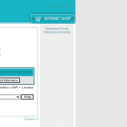
windowsmobile.cz
Reklama
/
Ceník
Vstup pro inzerenty
e
í
váděny v GMT + 1 hodina
Forums ©