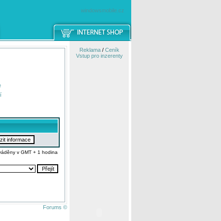
windowsmobile.cz
Reklama
/
Ceník
Vstup pro inzerenty
e
í
váděny v GMT + 1 hodina
Forums ©