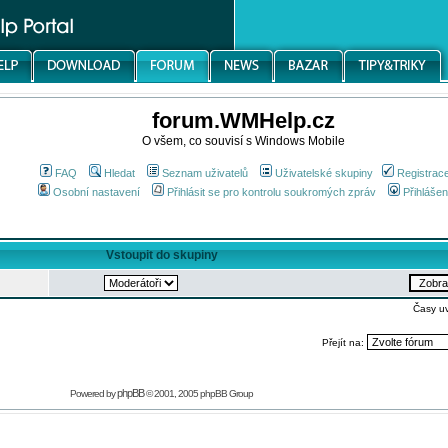
forum.WMHelp.cz
O všem, co souvisí s Windows Mobile
FAQ
Hledat
Seznam uživatelů
Uživatelské skupiny
Registrac
Osobní nastavení
Přihlásit se pro kontrolu soukromých zpráv
Přihlášen
Vstoupit do skupiny
Časy u
Přejít na:
phpBB
Powered by
© 2001, 2005 phpBB Group