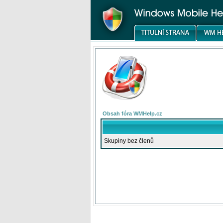
Obsah fóra WMHelp.cz
Skupiny bez členů