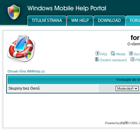
fo
O všem
FAQ
Hledat
Sez
Osobní nastavení
Při
Obsah fóra WMHelp.cz
Vstoupit do 
Skupiny bez členů
phpBB
Powered by
© 2001, 