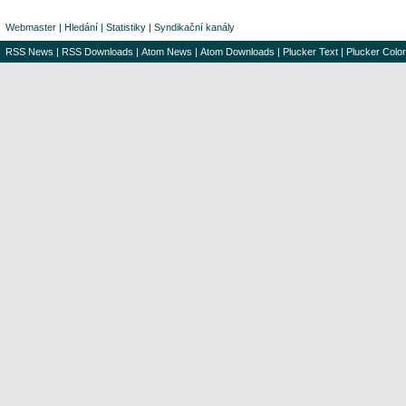
Webmaster
|
Hledání
|
Statistiky
|
Syndikační kanály
RSS News
|
RSS Downloads
|
Atom News
|
Atom Downloads
|
Plucker Text
|
Plucker Color