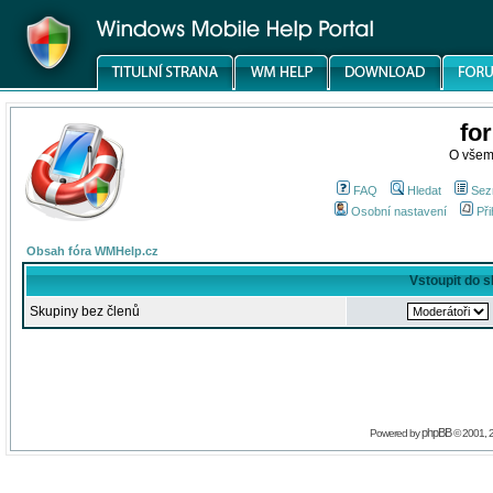
fo
O všem
FAQ
Hledat
Sez
Osobní nastavení
Při
Obsah fóra WMHelp.cz
Vstoupit do 
Skupiny bez členů
phpBB
Powered by
© 2001, 