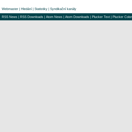
Webmaster
|
Hledání
|
Statistiky
|
Syndikační kanály
RSS News
|
RSS Downloads
|
Atom News
|
Atom Downloads
|
Plucker Text
|
Plucker Color