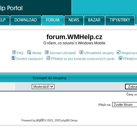
forum.WMHelp.cz
O všem, co souvisí s Windows Mobile
FAQ
Hledat
Seznam uživatelů
Uživatelské skupiny
Registrac
Osobní nastavení
Přihlásit se pro kontrolu soukromých zpráv
Přihlášen
Vstoupit do skupiny
Časy u
Přejít na:
phpBB
Powered by
© 2001, 2005 phpBB Group