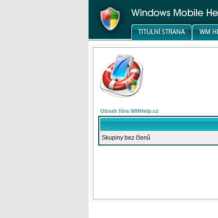
Obsah fóra WMHelp.cz
Skupiny bez členů