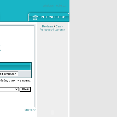
windowsmobile.cz
Reklama
/
Ceník
Vstup pro inzerenty
e
í
váděny v GMT + 1 hodina
Forums ©