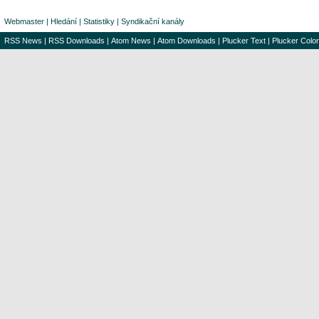
Webmaster
|
Hledání
|
Statistiky
|
Syndikační kanály
RSS News
|
RSS Downloads
|
Atom News
|
Atom Downloads
|
Plucker Text
|
Plucker Color