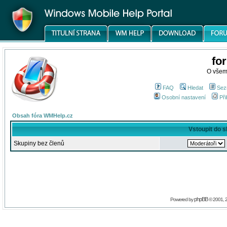
fo
O všem
FAQ
Hledat
Sez
Osobní nastavení
Při
Obsah fóra WMHelp.cz
Vstoupit do 
Skupiny bez členů
phpBB
Powered by
© 2001, 