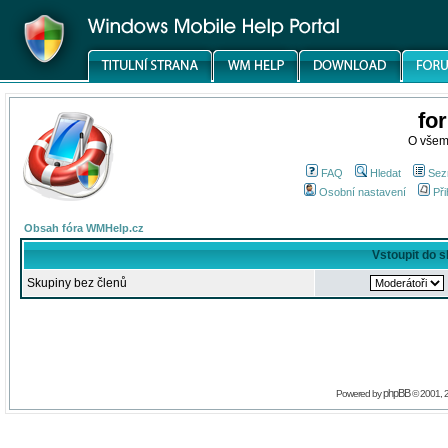
fo
O všem
FAQ
Hledat
Sez
Osobní nastavení
Při
Obsah fóra WMHelp.cz
Vstoupit do 
Skupiny bez členů
phpBB
Powered by
© 2001, 