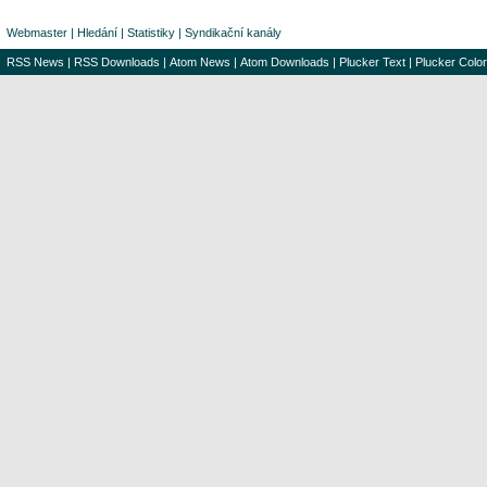
Webmaster
|
Hledání
|
Statistiky
|
Syndikační kanály
RSS News
|
RSS Downloads
|
Atom News
|
Atom Downloads
|
Plucker Text
|
Plucker Color