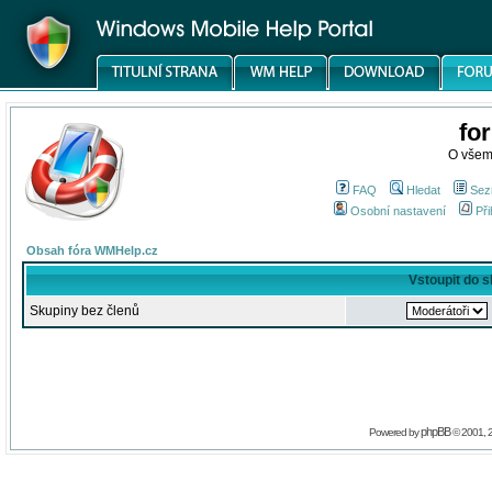
fo
O všem
FAQ
Hledat
Sez
Osobní nastavení
Při
Obsah fóra WMHelp.cz
Vstoupit do 
Skupiny bez členů
phpBB
Powered by
© 2001, 