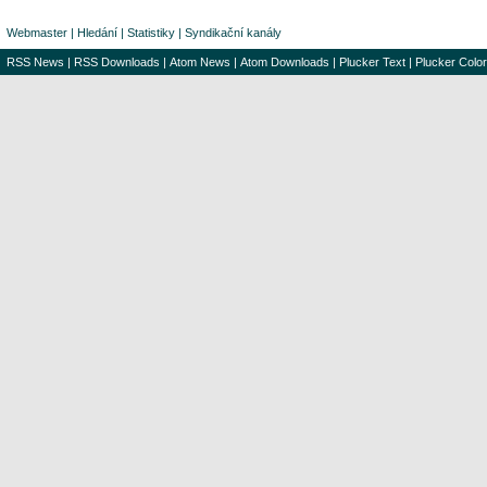
Webmaster
|
Hledání
|
Statistiky
|
Syndikační kanály
RSS News
|
RSS Downloads
|
Atom News
|
Atom Downloads
|
Plucker Text
|
Plucker Color