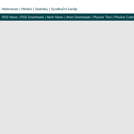
Webmaster
|
Hledání
|
Statistiky
|
Syndikační kanály
RSS News
|
RSS Downloads
|
Atom News
|
Atom Downloads
|
Plucker Text
|
Plucker Color