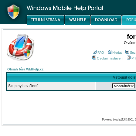
fo
O všem
FAQ
Hledat
Sez
Osobní nastavení
Při
Obsah fóra WMHelp.cz
Vstoupit do 
Skupiny bez členů
phpBB
Powered by
© 2001, 