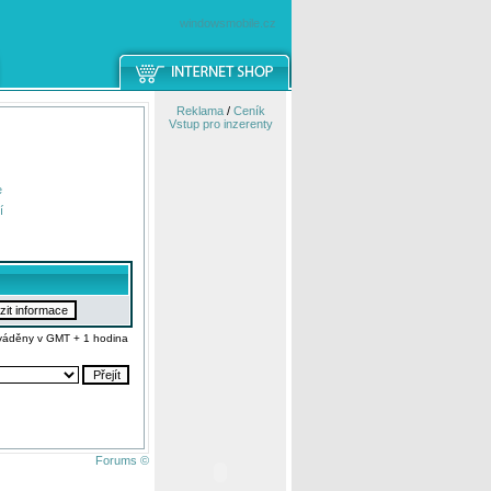
windowsmobile.cz
Reklama
/
Ceník
Vstup pro inzerenty
e
í
váděny v GMT + 1 hodina
Forums ©