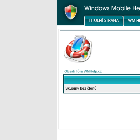
Obsah fóra WMHelp.cz
Skupiny bez členů