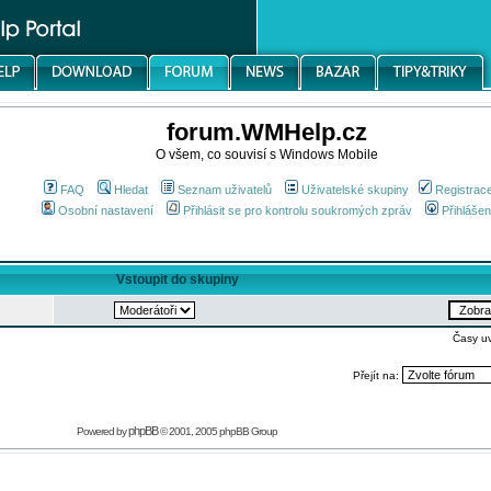
forum.WMHelp.cz
O všem, co souvisí s Windows Mobile
FAQ
Hledat
Seznam uživatelů
Uživatelské skupiny
Registrac
Osobní nastavení
Přihlásit se pro kontrolu soukromých zpráv
Přihlášen
Vstoupit do skupiny
Časy u
Přejít na:
phpBB
Powered by
© 2001, 2005 phpBB Group