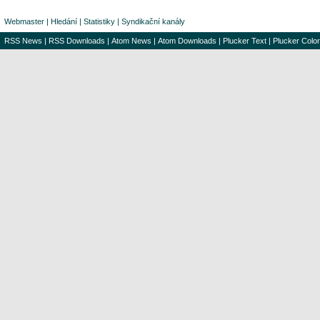
Webmaster
|
Hledání
|
Statistiky
|
Syndikační kanály
RSS News
|
RSS Downloads
|
Atom News
|
Atom Downloads
|
Plucker Text
|
Plucker Color