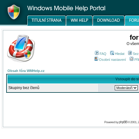
fo
O všem
FAQ
Hledat
Sez
Osobní nastavení
Při
Obsah fóra WMHelp.cz
Vstoupit do 
Skupiny bez členů
phpBB
Powered by
© 2001, 