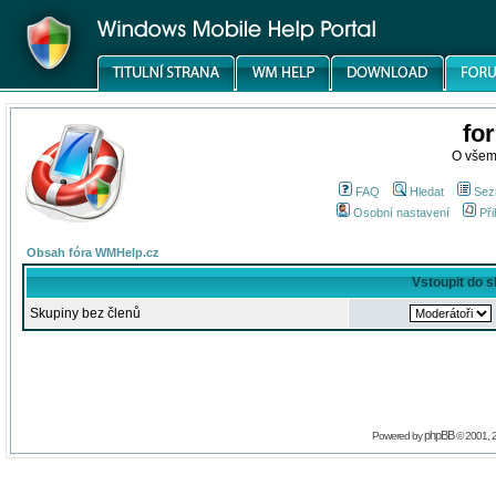
fo
O všem
FAQ
Hledat
Sez
Osobní nastavení
Při
Obsah fóra WMHelp.cz
Vstoupit do 
Skupiny bez členů
phpBB
Powered by
© 2001, 