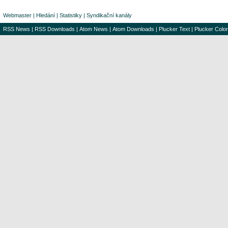
Webmaster
|
Hledání
|
Statistiky
|
Syndikační kanály
RSS News
|
RSS Downloads
|
Atom News
|
Atom Downloads
|
Plucker Text
|
Plucker Color