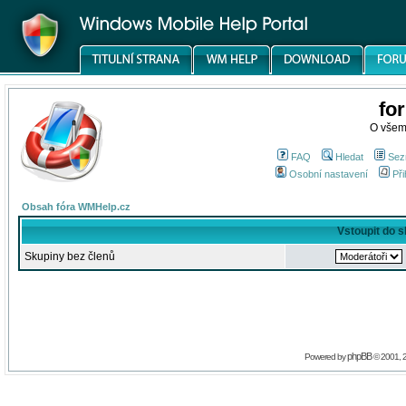
fo
O všem
FAQ
Hledat
Sez
Osobní nastavení
Při
Obsah fóra WMHelp.cz
Vstoupit do 
Skupiny bez členů
phpBB
Powered by
© 2001, 