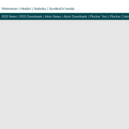
Webmaster
|
Hledání
|
Statistiky
|
Syndikační kanály
RSS News
|
RSS Downloads
|
Atom News
|
Atom Downloads
|
Plucker Text
|
Plucker Color