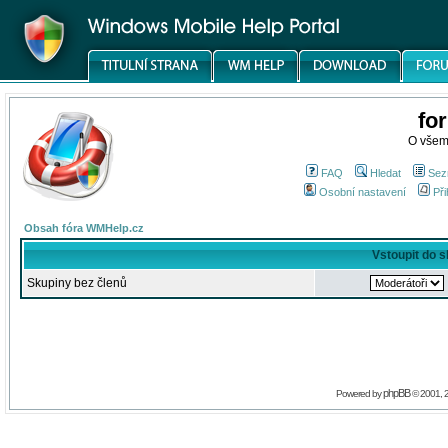
fo
O všem
FAQ
Hledat
Sez
Osobní nastavení
Při
Obsah fóra WMHelp.cz
Vstoupit do 
Skupiny bez členů
phpBB
Powered by
© 2001, 