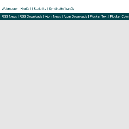
Webmaster
|
Hledání
|
Statistiky
|
Syndikační kanály
RSS News
|
RSS Downloads
|
Atom News
|
Atom Downloads
|
Plucker Text
|
Plucker Color