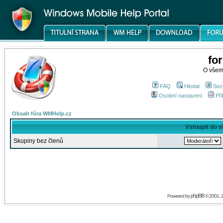
fo
O všem
FAQ
Hledat
Sez
Osobní nastavení
Při
Obsah fóra WMHelp.cz
Vstoupit do 
Skupiny bez členů
phpBB
Powered by
© 2001, 