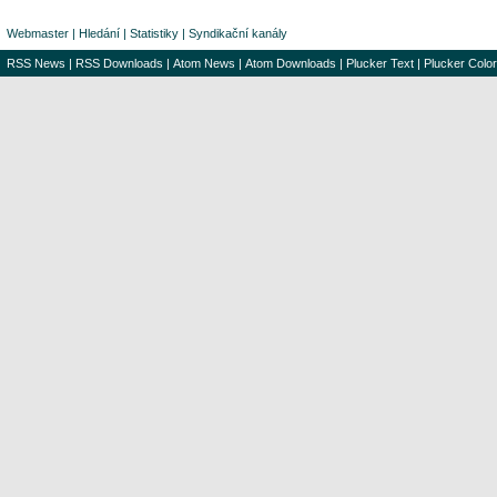
Webmaster
|
Hledání
|
Statistiky
|
Syndikační kanály
RSS News
|
RSS Downloads
|
Atom News
|
Atom Downloads
|
Plucker Text
|
Plucker Color