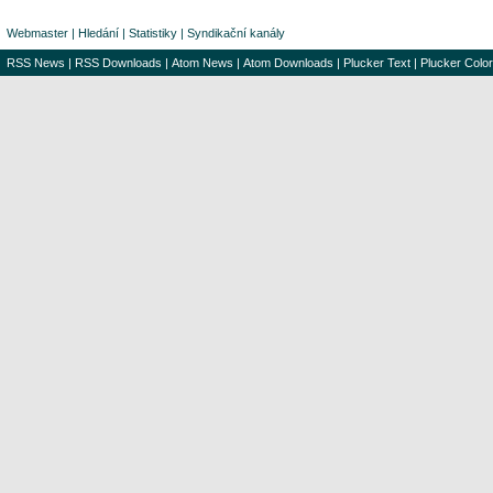
Webmaster
|
Hledání
|
Statistiky
|
Syndikační kanály
RSS News
|
RSS Downloads
|
Atom News
|
Atom Downloads
|
Plucker Text
|
Plucker Color