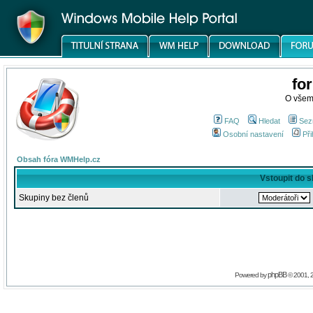
fo
O všem
FAQ
Hledat
Sez
Osobní nastavení
Při
Obsah fóra WMHelp.cz
Vstoupit do 
Skupiny bez členů
phpBB
Powered by
© 2001, 