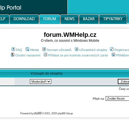
forum.WMHelp.cz
O všem, co souvisí s Windows Mobile
FAQ
Hledat
Seznam uživatelů
Uživatelské skupiny
Registrac
Osobní nastavení
Přihlásit se pro kontrolu soukromých zpráv
Přihlášen
Vstoupit do skupiny
Časy u
Přejít na:
phpBB
Powered by
© 2001, 2005 phpBB Group