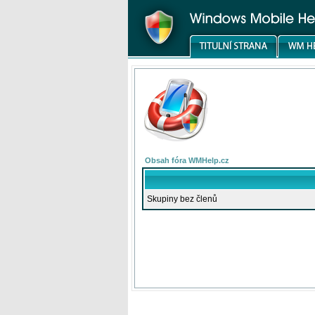
Obsah fóra WMHelp.cz
Skupiny bez členů