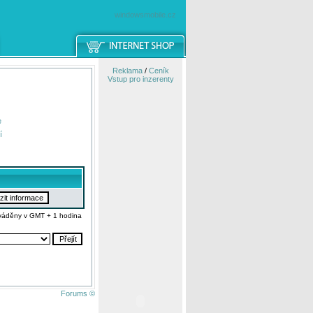
windowsmobile.cz
Reklama
/
Ceník
Vstup pro inzerenty
e
í
váděny v GMT + 1 hodina
Forums ©