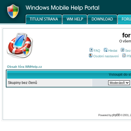
fo
O všem
FAQ
Hledat
Sez
Osobní nastavení
Při
Obsah fóra WMHelp.cz
Vstoupit do 
Skupiny bez členů
phpBB
Powered by
© 2001, 