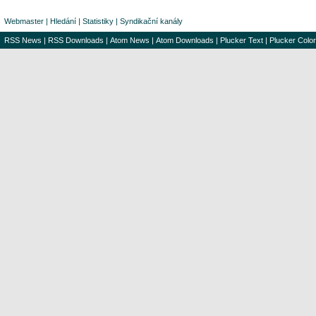
Webmaster
|
Hledání
|
Statistiky
|
Syndikační kanály
RSS News
|
RSS Downloads
|
Atom News
|
Atom Downloads
|
Plucker Text
|
Plucker Color