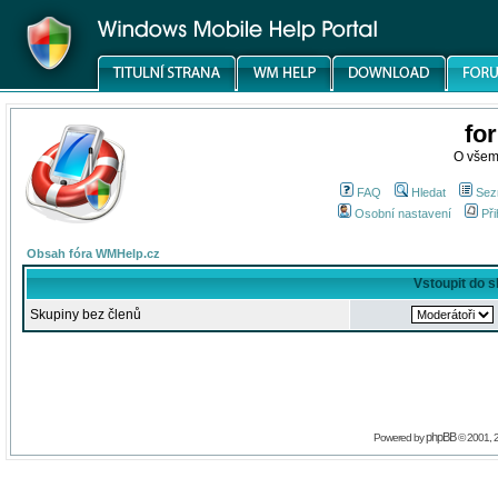
fo
O všem
FAQ
Hledat
Sez
Osobní nastavení
Při
Obsah fóra WMHelp.cz
Vstoupit do 
Skupiny bez členů
phpBB
Powered by
© 2001, 