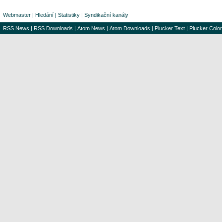
Webmaster
|
Hledání
|
Statistiky
|
Syndikační kanály
RSS News
|
RSS Downloads
|
Atom News
|
Atom Downloads
|
Plucker Text
|
Plucker Color