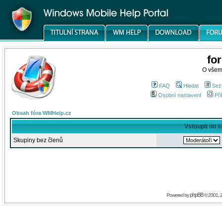
fo
O všem
FAQ
Hledat
Sez
Osobní nastavení
Při
Obsah fóra WMHelp.cz
Vstoupit do 
Skupiny bez členů
phpBB
Powered by
© 2001, 