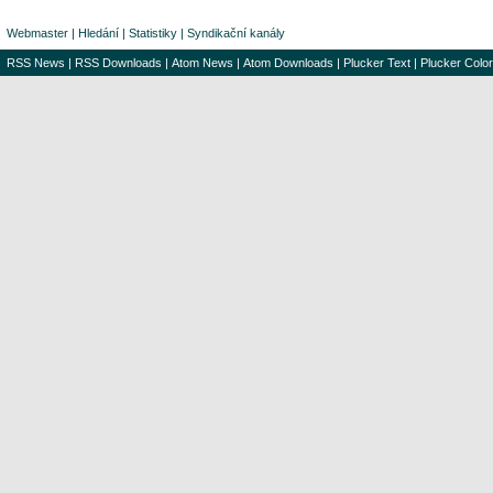
Webmaster
|
Hledání
|
Statistiky
|
Syndikační kanály
RSS News
|
RSS Downloads
|
Atom News
|
Atom Downloads
|
Plucker Text
|
Plucker Color