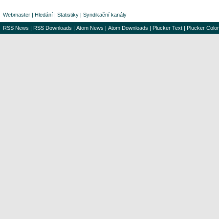
Webmaster
|
Hledání
|
Statistiky
|
Syndikační kanály
RSS News
|
RSS Downloads
|
Atom News
|
Atom Downloads
|
Plucker Text
|
Plucker Color