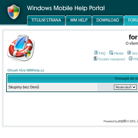
fo
O všem
FAQ
Hledat
Sez
Osobní nastavení
Při
Obsah fóra WMHelp.cz
Vstoupit do 
Skupiny bez členů
phpBB
Powered by
© 2001, 