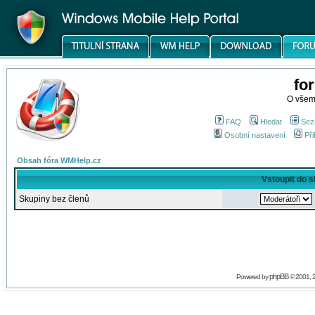
fo
O všem
FAQ
Hledat
Sez
Osobní nastavení
Při
Obsah fóra WMHelp.cz
Vstoupit do 
Skupiny bez členů
phpBB
Powered by
© 2001, 