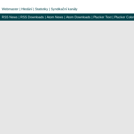
Webmaster
|
Hledání
|
Statistiky
|
Syndikační kanály
RSS News
|
RSS Downloads
|
Atom News
|
Atom Downloads
|
Plucker Text
|
Plucker Color