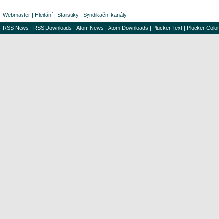
Webmaster
|
Hledání
|
Statistiky
|
Syndikační kanály
RSS News
|
RSS Downloads
|
Atom News
|
Atom Downloads
|
Plucker Text
|
Plucker Color