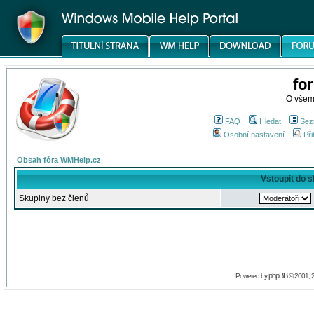
fo
O všem
FAQ
Hledat
Sez
Osobní nastavení
Při
Obsah fóra WMHelp.cz
Vstoupit do 
Skupiny bez členů
phpBB
Powered by
© 2001, 