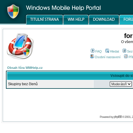
fo
O všem
FAQ
Hledat
Sez
Osobní nastavení
Při
Obsah fóra WMHelp.cz
Vstoupit do 
Skupiny bez členů
phpBB
Powered by
© 2001, 