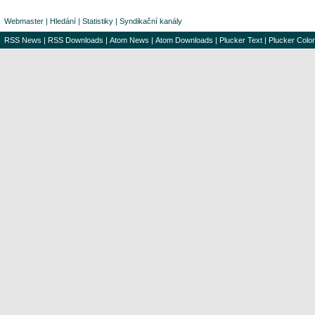
Webmaster
|
Hledání
|
Statistiky
|
Syndikační kanály
RSS News
|
RSS Downloads
|
Atom News
|
Atom Downloads
|
Plucker Text
|
Plucker Color