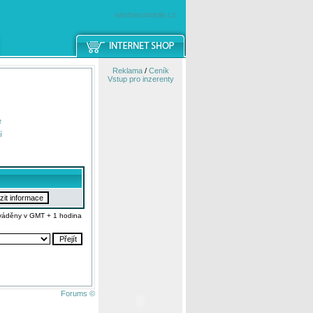
windowsmobile.cz
Reklama
/
Ceník
Vstup pro inzerenty
e
í
váděny v GMT + 1 hodina
Forums ©