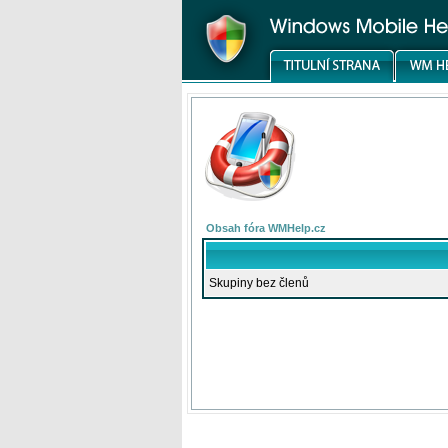
Obsah fóra WMHelp.cz
Skupiny bez členů