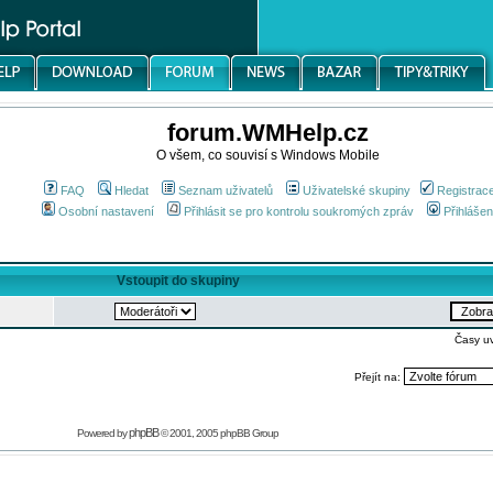
forum.WMHelp.cz
O všem, co souvisí s Windows Mobile
FAQ
Hledat
Seznam uživatelů
Uživatelské skupiny
Registrac
Osobní nastavení
Přihlásit se pro kontrolu soukromých zpráv
Přihlášen
Vstoupit do skupiny
Časy u
Přejít na:
phpBB
Powered by
© 2001, 2005 phpBB Group