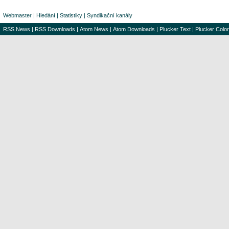
Webmaster
|
Hledání
|
Statistiky
|
Syndikační kanály
RSS News
|
RSS Downloads
|
Atom News
|
Atom Downloads
|
Plucker Text
|
Plucker Color