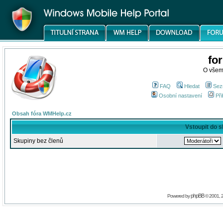
fo
O všem
FAQ
Hledat
Sez
Osobní nastavení
Při
Obsah fóra WMHelp.cz
Vstoupit do 
Skupiny bez členů
phpBB
Powered by
© 2001, 