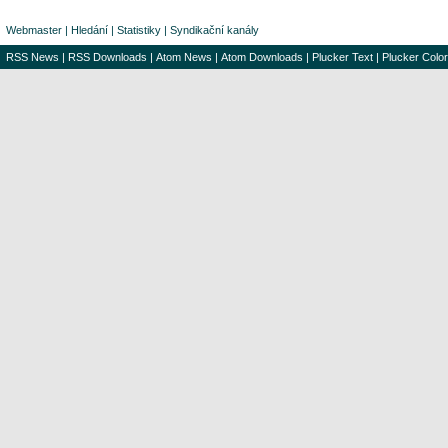
Webmaster
|
Hledání
|
Statistiky
|
Syndikační kanály
RSS News
|
RSS Downloads
|
Atom News
|
Atom Downloads
|
Plucker Text
|
Plucker Color