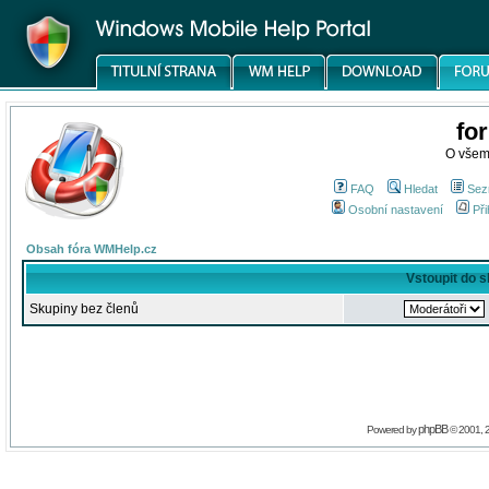
fo
O všem
FAQ
Hledat
Sez
Osobní nastavení
Při
Obsah fóra WMHelp.cz
Vstoupit do 
Skupiny bez členů
phpBB
Powered by
© 2001, 